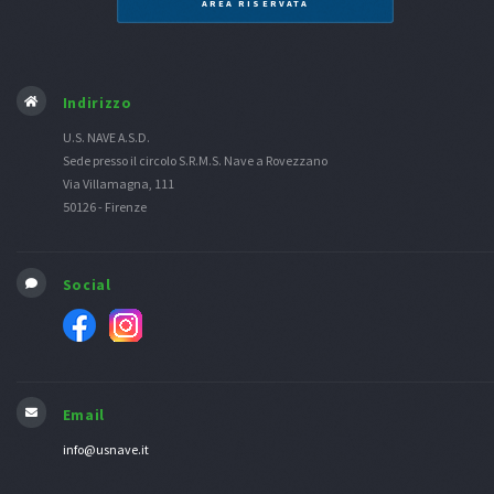
AREA RISERVATA
Indirizzo
U.S. NAVE A.S.D.
Sede presso il circolo S.R.M.S. Nave a Rovezzano
Via Villamagna, 111
50126 - Firenze
Social
Email
info@usnave.it