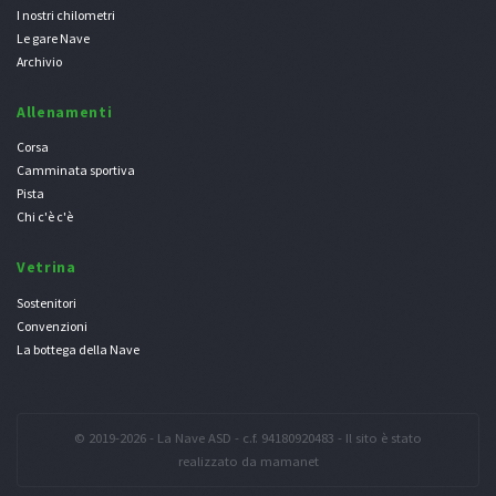
I nostri chilometri
Le gare Nave
Archivio
Allenamenti
Corsa
Camminata sportiva
Pista
Chi c'è c'è
Vetrina
Sostenitori
Convenzioni
La bottega della Nave
© 2019-2026 - La Nave ASD - c.f. 94180920483 - Il sito è stato
realizzato da
mamanet