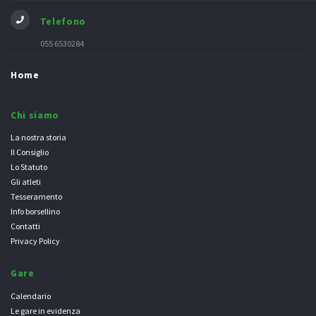
Telefono
055 6530284
Home
Chi siamo
La nostra storia
Il Consiglio
Lo Statuto
Gli atleti
Tesseramento
Info borsellino
Contatti
Privacy Policy
Gare
Calendario
Le gare in evidenza