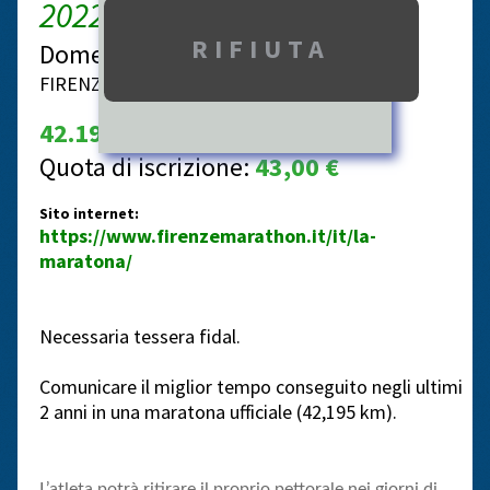
2022 ore 12.00
Domenica 27 novembre 2022
FIRENZE PIAZZA DUOMO ORE 8.30
42.195
Quota di iscrizione:
43,00 €
Sito internet:
https://www.firenzemarathon.it/it/la-
maratona/
Necessaria tessera fidal.
Comunicare il miglior tempo conseguito negli ultimi
2 anni in una maratona ufficiale (42,195 km).
L’atleta potrà ritirare il proprio pettorale nei giorni di